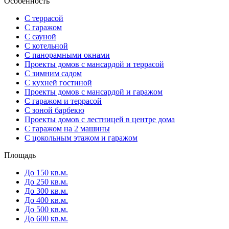
Особенность
С террасой
С гаражом
С сауной
С котельной
С панорамными окнами
Проекты домов с мансардой и террасой
С зимним садом
С кухней гостиной
Проекты домов с мансардой и гаражом
С гаражом и террасой
С зоной барбекю
Проекты домов с лестницей в центре дома
С гаражом на 2 машины
С цокольным этажом и гаражом
Площадь
До 150 кв.м.
До 250 кв.м.
До 300 кв.м.
До 400 кв.м.
До 500 кв.м.
До 600 кв.м.