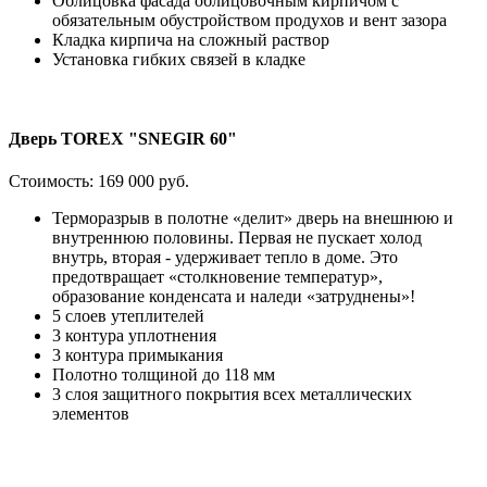
Облицовка фасада облицовочным кирпичом с
обязательным обустройством продухов и вент зазора
Кладка кирпича на сложный раствор
Установка гибких связей в кладке
Дверь TOREX "SNEGIR 60"
Стоимость:
169 000 руб.
Терморазрыв в полотне «делит» дверь на внешнюю и
внутреннюю половины. Первая не пускает холод
внутрь, вторая - удерживает тепло в доме. Это
предотвращает «столкновение температур»,
образование конденсата и наледи «затруднены»!
5 слоев утеплителей
3 контура уплотнения
3 контура примыкания
Полотно толщиной до 118 мм
3 слоя защитного покрытия всех металлических
элементов