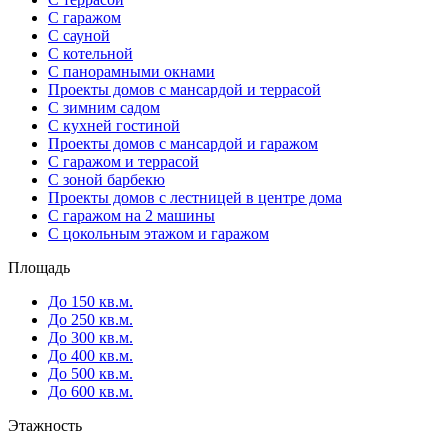
С гаражом
С сауной
С котельной
С панорамными окнами
Проекты домов с мансардой и террасой
С зимним садом
С кухней гостиной
Проекты домов с мансардой и гаражом
С гаражом и террасой
С зоной барбекю
Проекты домов с лестницей в центре дома
С гаражом на 2 машины
С цокольным этажом и гаражом
Площадь
До 150 кв.м.
До 250 кв.м.
До 300 кв.м.
До 400 кв.м.
До 500 кв.м.
До 600 кв.м.
Этажность