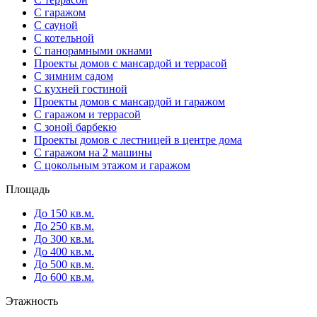
С гаражом
С сауной
С котельной
С панорамными окнами
Проекты домов с мансардой и террасой
С зимним садом
С кухней гостиной
Проекты домов с мансардой и гаражом
С гаражом и террасой
С зоной барбекю
Проекты домов с лестницей в центре дома
С гаражом на 2 машины
С цокольным этажом и гаражом
Площадь
До 150 кв.м.
До 250 кв.м.
До 300 кв.м.
До 400 кв.м.
До 500 кв.м.
До 600 кв.м.
Этажность