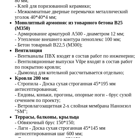
80 мм;
- Клей для поризованной керамики;
- Межкомнатные дверные перемычки металлический
уголок 40*40*4 мм;
Монолитный армопояс из товарного бетона В25
(М350)
- Армирование арматурой А500 - диаметром 12 мм;
- Утепление внешнего контура пеноплекс 100 мм;
- Бетон товарный В22,5 (М300);
Вентиляция
- Вентканалы ПВХ входят в состав работ по инженерии;
- Вентиляционные выпуски Vilpe входят в состав работ
по покрытию кровли;
- Дымоход для котельной рассчитывается отдельно;
Кровля 200 мм
- Стропила - Доска сухая строганная 45*195 мм
антисептированная;
- Ендовы, коньки, прогоны, опорные ноги - брус сухой
сечением по проекту;
- Ветровлагозащитная 2-х слойная мембрана Наноизол
"SM";
Террасы, балконы, крыльца
- Обвязочный брус 150*150;
- Лаги - Доска сухая строганная 45*145 мм
антисептированная шаг 600 мм;