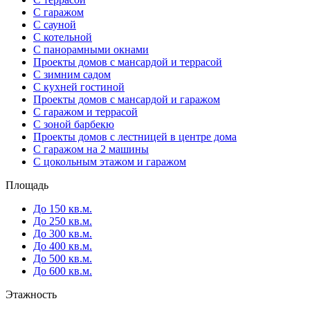
С гаражом
С сауной
С котельной
С панорамными окнами
Проекты домов с мансардой и террасой
С зимним садом
С кухней гостиной
Проекты домов с мансардой и гаражом
С гаражом и террасой
С зоной барбекю
Проекты домов с лестницей в центре дома
С гаражом на 2 машины
С цокольным этажом и гаражом
Площадь
До 150 кв.м.
До 250 кв.м.
До 300 кв.м.
До 400 кв.м.
До 500 кв.м.
До 600 кв.м.
Этажность