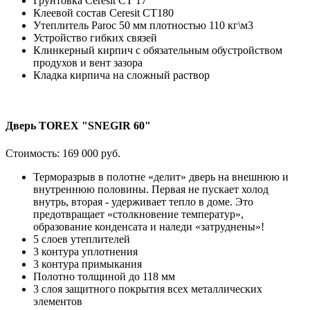
Грунтовка Ceresit CT 17
Клеевой состав Ceresit СТ180
Утеплитель Paroc 50 мм плотностью 110 кг\м3
Устройство гибких связей
Клинкерный кирпич с обязательным обустройством
продухов и вент зазора
Кладка кирпича на сложный раствор
Дверь TOREX "SNEGIR 60"
Стоимость:
169 000 руб.
Терморазрыв в полотне «делит» дверь на внешнюю и
внутреннюю половины. Первая не пускает холод
внутрь, вторая - удерживает тепло в доме. Это
предотвращает «столкновение температур»,
образование конденсата и наледи «затруднены»!
5 слоев утеплителей
3 контура уплотнения
3 контура примыкания
Полотно толщиной до 118 мм
3 слоя защитного покрытия всех металлических
элементов