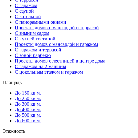
С гаражом
С сауной
С котельной
С панорамными окнами
Проекты домов с мансардой и террасой
С зимним садом
С кухней гостиной
Проекты домов с мансардой и гаражом
С гаражом и террасой
С зоной барбекю
Проекты домов с лестницей в центре дома
С гаражом на 2 машины
С цокольным этажом и гаражом
Площадь
До 150 кв.м.
До 250 кв.м.
До 300 кв.м.
До 400 кв.м.
До 500 кв.м.
До 600 кв.м.
Этажность