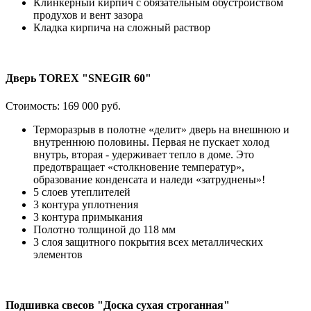
Клинкерный кирпич с обязательным обустройством
продухов и вент зазора
Кладка кирпича на сложный раствор
Дверь TOREX "SNEGIR 60"
Стоимость:
169 000 руб.
Терморазрыв в полотне «делит» дверь на внешнюю и
внутреннюю половины. Первая не пускает холод
внутрь, вторая - удерживает тепло в доме. Это
предотвращает «столкновение температур»,
образование конденсата и наледи «затруднены»!
5 слоев утеплителей
3 контура уплотнения
3 контура примыкания
Полотно толщиной до 118 мм
3 слоя защитного покрытия всех металлических
элементов
Подшивка свесов "Доска сухая строганная"