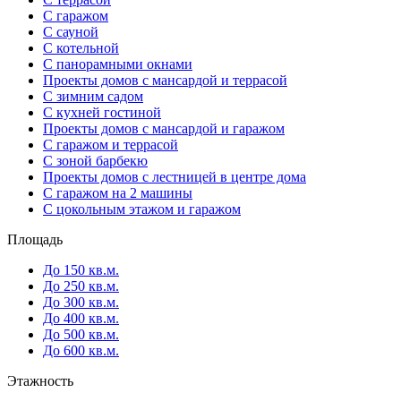
С гаражом
С сауной
С котельной
С панорамными окнами
Проекты домов с мансардой и террасой
С зимним садом
С кухней гостиной
Проекты домов с мансардой и гаражом
С гаражом и террасой
С зоной барбекю
Проекты домов с лестницей в центре дома
С гаражом на 2 машины
С цокольным этажом и гаражом
Площадь
До 150 кв.м.
До 250 кв.м.
До 300 кв.м.
До 400 кв.м.
До 500 кв.м.
До 600 кв.м.
Этажность