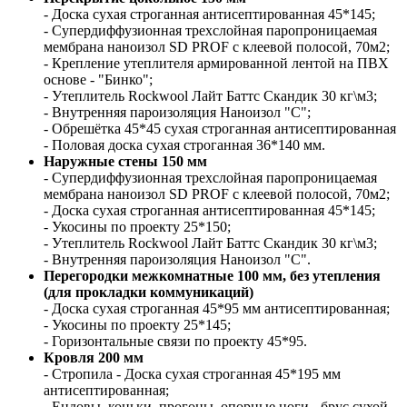
- Доска сухая строганная антисептированная 45*145;
- Супердиффузионная трехслойная паропроницаемая
мембрана наноизол SD PROF c клеевой полосой, 70м2;
- Крепление утеплителя армированной лентой на ПВХ
основе - "Бинко";
- Утеплитель Rockwool Лайт Баттс Скандик 30 кг\м3;
- Внутренняя пароизоляция Наноизол "С";
- Обрешётка 45*45 сухая строганная антисептированная
- Половая доска сухая строганная 36*140 мм.
Наружные стены 150 мм
- Супердиффузионная трехслойная паропроницаемая
мембрана наноизол SD PROF c клеевой полосой, 70м2;
- Доска сухая строганная антисептированная 45*145;
- Укосины по проекту 25*150;
- Утеплитель Rockwool Лайт Баттс Скандик 30 кг\м3;
- Внутренняя пароизоляция Наноизол "С".
Перегородки межкомнатные 100 мм, без утепления
(для прокладки коммуникаций)
- Доска сухая строганная 45*95 мм антисептированная;
- Укосины по проекту 25*145;
- Горизонтальные связи по проекту 45*95.
Кровля 200 мм
- Стропила - Доска сухая строганная 45*195 мм
антисептированная;
- Ендовы, коньки, прогоны, опорные ноги - брус сухой