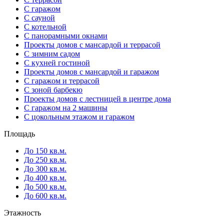
С гаражом
С сауной
С котельной
С панорамными окнами
Проекты домов с мансардой и террасой
С зимним садом
С кухней гостиной
Проекты домов с мансардой и гаражом
С гаражом и террасой
С зоной барбекю
Проекты домов с лестницей в центре дома
С гаражом на 2 машины
С цокольным этажом и гаражом
Площадь
До 150 кв.м.
До 250 кв.м.
До 300 кв.м.
До 400 кв.м.
До 500 кв.м.
До 600 кв.м.
Этажность