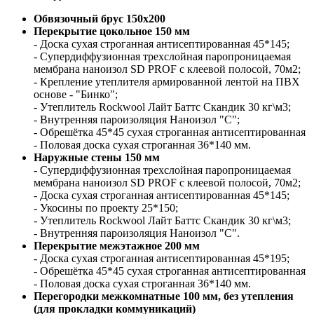
Обвязочный брус 150х200
Перекрытие цокольное 150 мм
- Доска сухая строганная антисептированная 45*145;
- Супердиффузионная трехслойная паропроницаемая
мембрана наноизол SD PROF c клеевой полосой, 70м2;
- Крепление утеплителя армированной лентой на ПВХ
основе - "Бинко";
- Утеплитель Rockwool Лайт Баттс Скандик 30 кг\м3;
- Внутренняя пароизоляция Наноизол "С";
- Обрешётка 45*45 сухая строганная антисептированная
- Половая доска сухая строганная 36*140 мм.
Наружные стены 150 мм
- Супердиффузионная трехслойная паропроницаемая
мембрана наноизол SD PROF c клеевой полосой, 70м2;
- Доска сухая строганная антисептированная 45*145;
- Укосины по проекту 25*150;
- Утеплитель Rockwool Лайт Баттс Скандик 30 кг\м3;
- Внутренняя пароизоляция Наноизол "С".
Перекрытие межэтажное 200 мм
- Доска сухая строганная антисептированная 45*195;
- Обрешётка 45*45 сухая строганная антисептированная
- Половая доска сухая строганная 36*140 мм.
Перегородки межкомнатные 100 мм, без утепления
(для прокладки коммуникаций)