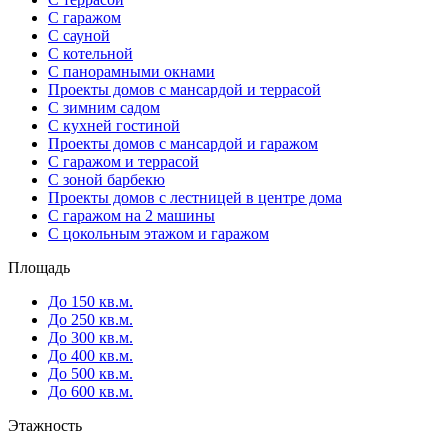
С гаражом
С сауной
С котельной
С панорамными окнами
Проекты домов с мансардой и террасой
С зимним садом
С кухней гостиной
Проекты домов с мансардой и гаражом
С гаражом и террасой
С зоной барбекю
Проекты домов с лестницей в центре дома
С гаражом на 2 машины
С цокольным этажом и гаражом
Площадь
До 150 кв.м.
До 250 кв.м.
До 300 кв.м.
До 400 кв.м.
До 500 кв.м.
До 600 кв.м.
Этажность