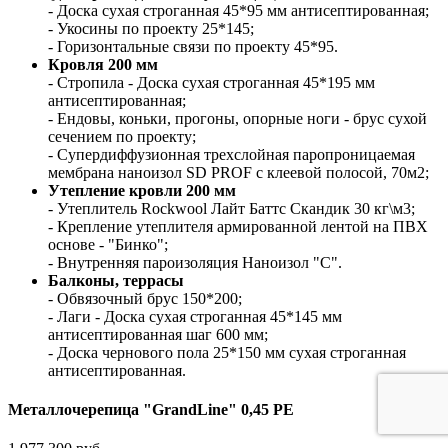
- Доска сухая строганная 45*95 мм антисептированная;
- Укосины по проекту 25*145;
- Горизонтальные связи по проекту 45*95.
Кровля 200 мм
- Стропила - Доска сухая строганная 45*195 мм
антисептированная;
- Ендовы, коньки, прогоны, опорные ноги - брус сухой
сечением по проекту;
- Супердиффузионная трехслойная паропроницаемая
мембрана наноизол SD PROF c клеевой полосой, 70м2;
Утепление кровли 200 мм
- Утеплитель Rockwool Лайт Баттс Скандик 30 кг\м3;
- Крепление утеплителя армированной лентой на ПВХ
основе - "Бинко";
- Внутренняя пароизоляция Наноизол "С".
Балконы, террасы
- Обвязочный брус 150*200;
- Лаги - Доска сухая строганная 45*145 мм
антисептированная шаг 600 мм;
- Доска чернового пола 25*150 мм сухая строганная
антисептированная.
Металлочерепица "GrandLine" 0,45 PE