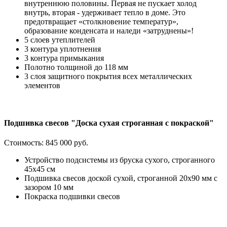
внутреннюю половины. Первая не пускает холод
внутрь, вторая - удерживает тепло в доме. Это
предотвращает «столкновение температур»,
образование конденсата и наледи «затруднены»!
5 слоев утеплителей
3 контура уплотнения
3 контура примыкания
Полотно толщиной до 118 мм
3 слоя защитного покрытия всех металлических
элементов
Подшивка свесов "Доска сухая строганная с покраской"
Стоимость:
845 000 руб.
Устройство подсистемы из бруска сухого, строганного
45х45 см
Подшивка свесов доской сухой, строганной 20х90 мм с
зазором 10 мм
Покраска подшивки свесов