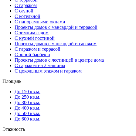
С гаражом
С сауной
С котельной
С панорамными окнами
Проекты домов с мансардой и террасой
С зимним садом
С кухней гостиной
Проекты домов с мансардой и гаражом
С гаражом и террасой
С зоной барбекю
Проекты домов с лестницей в центре дома
С гаражом на 2 машины
С цокольным этажом и гаражом
Площадь
До 150 кв.м.
До 250 кв.м.
До 300 кв.м.
До 400 кв.м.
До 500 кв.м.
До 600 кв.м.
Этажность