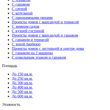
С гаражом
С сауной
С котельной
С панорамными окнами
Проекты домов с мансардой и террасой
С зимним садом
С кухней гостиной
Проекты домов с мансардой и гаражом
С гаражом и террасой
С зоной барбекю
Проекты домов с лестницей в центре дома
С гаражом на 2 машины
С цокольным этажом и гаражом
Площадь
До 150 кв.м.
До 250 кв.м.
До 300 кв.м.
До 400 кв.м.
До 500 кв.м.
До 600 кв.м.
Этажность