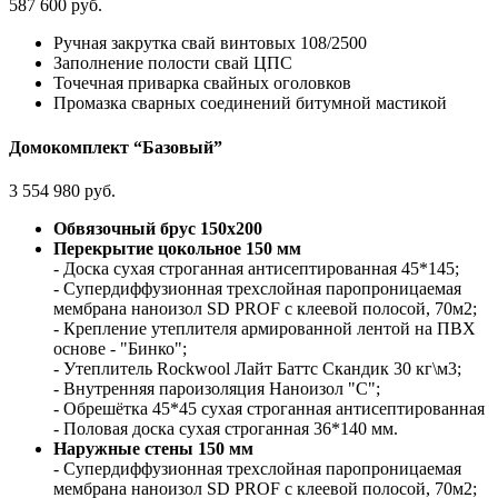
587 600 руб.
Ручная закрутка свай винтовых 108/2500
Заполнение полости свай ЦПС
Точечная приварка свайных оголовков
Промазка сварных соединений битумной мастикой
Домокомплект “Базовый”
3 554 980 руб.
Обвязочный брус 150х200
Перекрытие цокольное 150 мм
- Доска сухая строганная антисептированная 45*145;
- Супердиффузионная трехслойная паропроницаемая
мембрана наноизол SD PROF c клеевой полосой, 70м2;
- Крепление утеплителя армированной лентой на ПВХ
основе - "Бинко";
- Утеплитель Rockwool Лайт Баттс Скандик 30 кг\м3;
- Внутренняя пароизоляция Наноизол "С";
- Обрешётка 45*45 сухая строганная антисептированная
- Половая доска сухая строганная 36*140 мм.
Наружные стены 150 мм
- Супердиффузионная трехслойная паропроницаемая
мембрана наноизол SD PROF c клеевой полосой, 70м2;