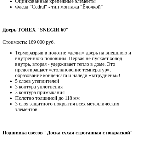
Оцинкованные крепёжные элементы
Фасад "Cedral" - тип монтажа "Ёлочкой"
Дверь TOREX "SNEGIR 60"
Стоимость:
169 000 руб.
Терморазрыв в полотне «делит» дверь на внешнюю и
внутреннюю половины. Первая не пускает холод
внутрь, вторая - удерживает тепло в доме. Это
предотвращает «столкновение температур»,
образование конденсата и наледи «затруднены»!
5 слоев утеплителей
3 контура уплотнения
3 контура примыкания
Полотно толщиной до 118 мм
3 слоя защитного покрытия всех металлических
элементов
Подшивка свесов "Доска сухая строганная с покраской"