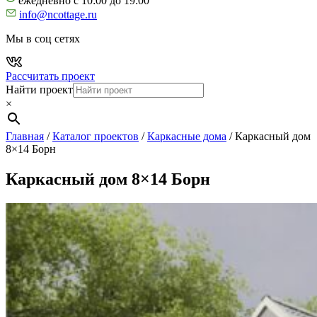
ежедневно с 10:00 до 19:00
info@ncottage.ru
Мы в соц сетях
Рассчитать проект
Найти проект
×
Главная
/
Каталог проектов
/
Каркасные дома
/
Каркасный дом
8×14 Борн
Каркасный дом 8×14 Борн