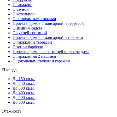
С гаражом
С сауной
С котельной
С панорамными окнами
Проекты домов с мансардой и террасой
С зимним садом
С кухней гостиной
Проекты домов с мансардой и гаражом
С гаражом и террасой
С зоной барбекю
Проекты домов с лестницей в центре дома
С гаражом на 2 машины
С цокольным этажом и гаражом
Площадь
До 150 кв.м.
До 250 кв.м.
До 300 кв.м.
До 400 кв.м.
До 500 кв.м.
До 600 кв.м.
Этажность