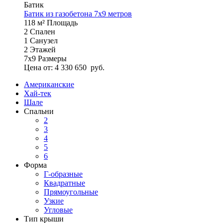
Батик
Батик из газобетона 7x9 метров
118 м²
Площадь
2
Спален
1
Санузел
2
Этажей
7х9
Размеры
Цена от:
4 330 650
руб.
Американские
Хай-тек
Шале
Спальни
2
3
4
5
6
Форма
Г-образные
Квадратные
Прямоугольные
Узкие
Угловые
Тип крыши