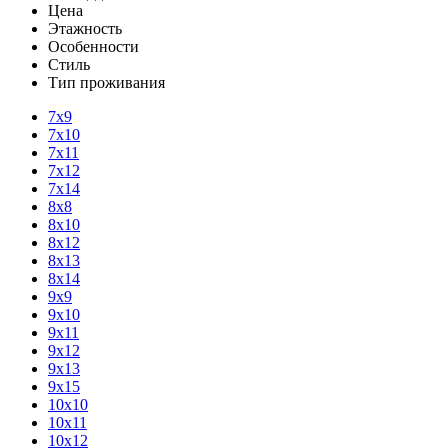
Цена
Этажность
Особенности
Стиль
Тип проживания
7х9
7х10
7х11
7х12
7х14
8х8
8х10
8х12
8х13
8х14
9х9
9х10
9х11
9х12
9х13
9х15
10х10
10х11
10х12