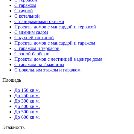
С гаражом
С сауной
С котельной
С панорамными окнами
Проекты домов с мансардой и террасой
С зимним садом
С кухней гостиной
Проекты домов с мансардой и гаражом
С гаражом и террасой
С зоной барбекю
Проекты домов с лестницей в центре дома
С гаражом на 2 машины
С цокольным этажом и гаражом
Площадь
До 150 кв.м.
До 250 кв.м.
До 300 кв.м.
До 400 кв.м.
До 500 кв.м.
До 600 кв.м.
Этажность