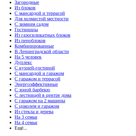
Загородные
Из блоков
С мансардой и террасой
Для холмистой местности
С зимним садом
Гостиницы
Из газосиликатных блоков
Из пеноблоков
Комбинированные
В Ленинградской области
На 5 человек
Дуплекс
С кухней-гостиной
С мансардой и гаражом
С гаражом и террасой
Энергоэффективные
С зоной барбекю
С лестницей в центре дома
С гаражом на 2 машины
С цоколем и гаражом
Из стекла и дерева
На 3 семьи
На 4 семьи
Ещё...