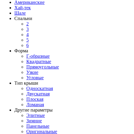
Американские
Хай-тек
Шале
Спальни
2
3
4
5
6
Форма
Г-образные
Квадратные
Прямоугольные
Узкие
Угловые
Тип крыши
Односкатная
Двускатная
Плоская
Ломаная
Другие параметры
Элитные
Зимние
Панельные
Оригинальные