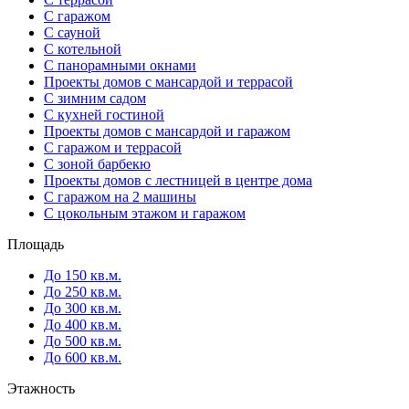
С гаражом
С сауной
С котельной
С панорамными окнами
Проекты домов с мансардой и террасой
С зимним садом
С кухней гостиной
Проекты домов с мансардой и гаражом
С гаражом и террасой
С зоной барбекю
Проекты домов с лестницей в центре дома
С гаражом на 2 машины
С цокольным этажом и гаражом
Площадь
До 150 кв.м.
До 250 кв.м.
До 300 кв.м.
До 400 кв.м.
До 500 кв.м.
До 600 кв.м.
Этажность