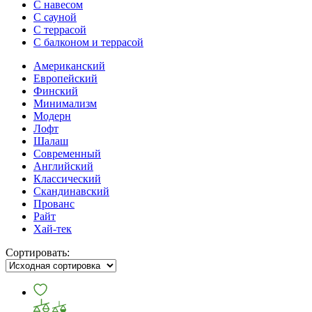
С навесом
С сауной
С террасой
С балконом и террасой
Американский
Европейский
Финский
Минимализм
Модерн
Лофт
Шалаш
Современный
Английский
Классический
Скандинавский
Прованс
Райт
Хай-тек
Сортировать: