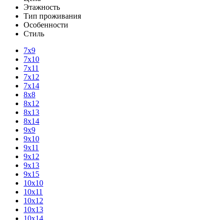
Этажность
Тип проживания
Особенности
Стиль
7х9
7х10
7х11
7х12
7х14
8х8
8х12
8х13
8х14
9х9
9х10
9х11
9х12
9х13
9х15
10х10
10х11
10х12
10х13
10х14