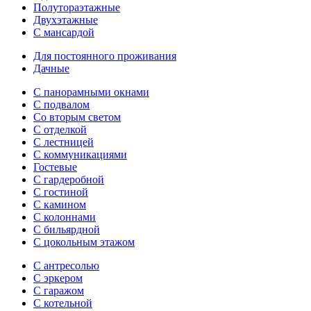
Полутораэтажные
Двухэтажные
С мансардой
Для постоянного проживания
Дачные
С панорамными окнами
С подвалом
Со вторым светом
С отделкой
С лестницей
С коммуникациями
Гостевые
С гардеробной
С гостиной
С камином
С колоннами
С бильярдной
С цокольным этажом
С антресолью
С эркером
С гаражом
С котельной