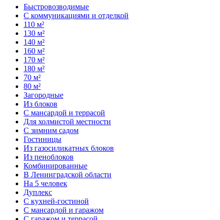
Быстровозводимые
С коммуникациями и отделкой
110 м²
130 м²
140 м²
160 м²
170 м²
180 м²
70 м²
80 м²
Загородные
Из блоков
С мансардой и террасой
Для холмистой местности
С зимним садом
Гостиницы
Из газосиликатных блоков
Из пеноблоков
Комбинированные
В Ленинградской области
На 5 человек
Дуплекс
С кухней-гостиной
С мансардой и гаражом
С гаражом и террасой