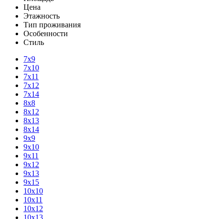
Цена
Этажность
Тип проживания
Особенности
Стиль
7х9
7х10
7х11
7х12
7х14
8х8
8х12
8х13
8х14
9х9
9х10
9х11
9х12
9х13
9х15
10х10
10х11
10х12
10х13