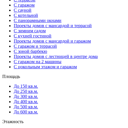
С гаражом
С сауной
С котельной
С панорамными окнами
Проекты домов с мансардой и террасой
С зимним садом
С кухней гостиной
Проекты домов с мансардой и гаражом
С гаражом и террасой
С зоной барбекю
Проекты домов с лестницей в центре дома
С гаражом на 2 машины
С цокольным этажом и гаражом
Площадь
До 150 кв.м.
До 250 кв.м.
До 300 кв.м.
До 400 кв.м.
До 500 кв.м.
До 600 кв.м.
Этажность