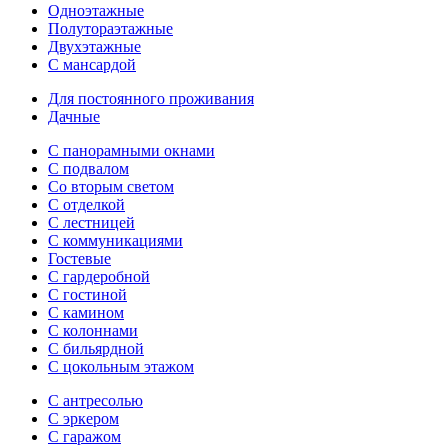
Одноэтажные
Полутораэтажные
Двухэтажные
С мансардой
Для постоянного проживания
Дачные
С панорамными окнами
С подвалом
Со вторым светом
С отделкой
С лестницей
С коммуникациями
Гостевые
С гардеробной
С гостиной
С камином
С колоннами
С бильярдной
С цокольным этажом
С антресолью
С эркером
С гаражом