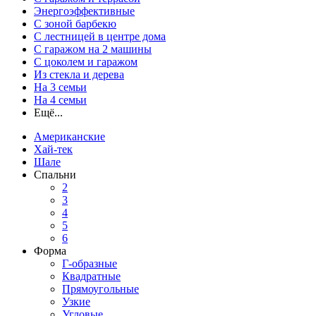
Энергоэффективные
С зоной барбекю
С лестницей в центре дома
С гаражом на 2 машины
С цоколем и гаражом
Из стекла и дерева
На 3 семьи
На 4 семьи
Ещё...
Американские
Хай-тек
Шале
Спальни
2
3
4
5
6
Форма
Г-образные
Квадратные
Прямоугольные
Узкие
Угловые