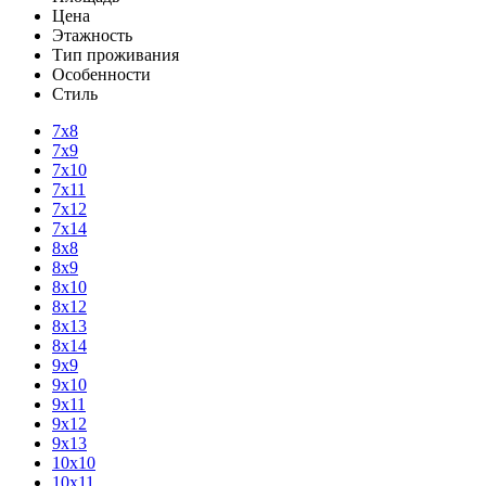
Цена
Этажность
Тип проживания
Особенности
Стиль
7х8
7х9
7х10
7х11
7х12
7х14
8х8
8х9
8х10
8х12
8х13
8х14
9х9
9х10
9х11
9х12
9х13
10х10
10х11