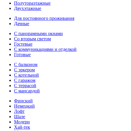
Полутораэтажные
Двухэтажные
Для постоянного проживания
Дачные
С панорамными окнами
Со вторым светом
Гостевые
С коммуникациями и отделкой
Готовые
С балконом
С эркером
С котельной
С гаражом
С террасой
С мансардой
Финский
Немецкий
Лофт
Шале
Модерн
Хай-тек