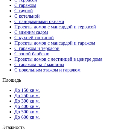
С гаражом
С сауной
С котельной
С панорамными окнами
Проекты домов с мансардой и террасой
С зимним садом
С кухней гостиной
Проекты домов с мансардой и гаражом
С гаражом и террасой
С зоной барбекю
Проекты домов с лестницей в центре дома
С гаражом на 2 машины
С цокольным этажом и гаражом
Площадь
До 150 кв.м.
До 250 кв.м.
До 300 кв.м.
До 400 кв.м.
До 500 кв.м.
До 600 кв.м.
Этажность