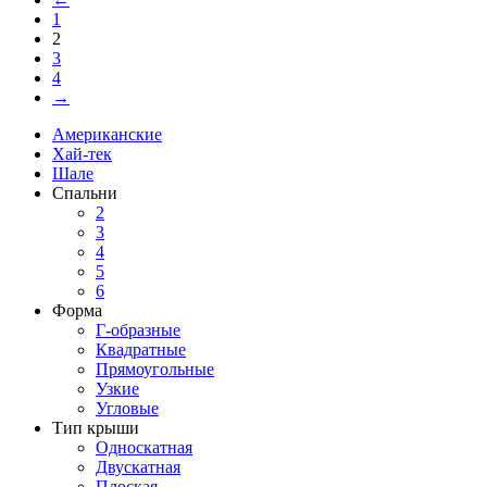
1
2
3
4
→
Американские
Хай-тек
Шале
Спальни
2
3
4
5
6
Форма
Г-образные
Квадратные
Прямоугольные
Узкие
Угловые
Тип крыши
Односкатная
Двускатная
Плоская