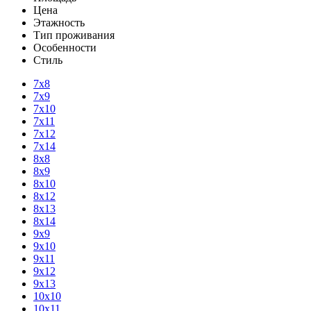
Цена
Этажность
Тип проживания
Особенности
Стиль
7х8
7х9
7х10
7х11
7х12
7х14
8х8
8х9
8х10
8х12
8х13
8х14
9х9
9х10
9х11
9х12
9х13
10х10
10х11