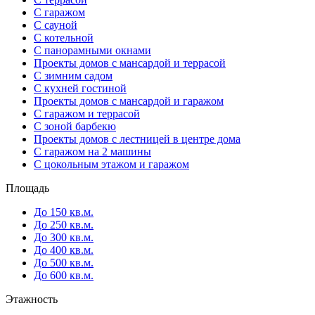
С гаражом
С сауной
С котельной
С панорамными окнами
Проекты домов с мансардой и террасой
С зимним садом
С кухней гостиной
Проекты домов с мансардой и гаражом
С гаражом и террасой
С зоной барбекю
Проекты домов с лестницей в центре дома
С гаражом на 2 машины
С цокольным этажом и гаражом
Площадь
До 150 кв.м.
До 250 кв.м.
До 300 кв.м.
До 400 кв.м.
До 500 кв.м.
До 600 кв.м.
Этажность