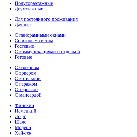
Полутораэтажные
Двухэтажные
Для постоянного проживания
Дачные
С панорамными окнами
Со вторым светом
Гостевые
С коммуникациями и отделкой
Готовые
С балконом
С эркером
С котельной
С гаражом
С террасой
С мансардой
Финский
Немецкий
Лофт
Шале
Модерн
Хай-тек