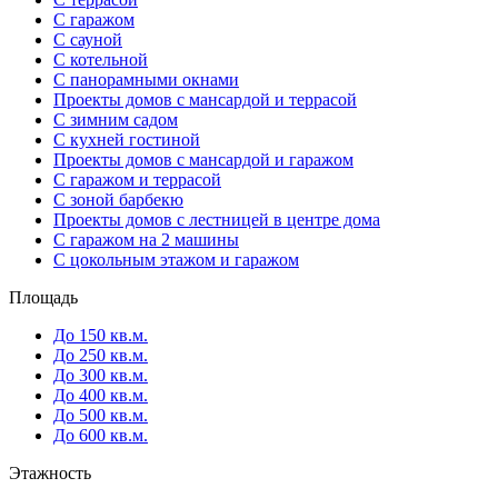
С гаражом
С сауной
С котельной
С панорамными окнами
Проекты домов с мансардой и террасой
С зимним садом
С кухней гостиной
Проекты домов с мансардой и гаражом
С гаражом и террасой
С зоной барбекю
Проекты домов с лестницей в центре дома
С гаражом на 2 машины
С цокольным этажом и гаражом
Площадь
До 150 кв.м.
До 250 кв.м.
До 300 кв.м.
До 400 кв.м.
До 500 кв.м.
До 600 кв.м.
Этажность