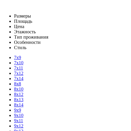
Размеры
Площадь
Цена
Этажность
Тип проживания
Особенности
Стиль
7х9
7х10
7х11
7х12
7х14
8х8
8х10
8х12
8х13
8х14
9х9
9х10
9х11
9х12