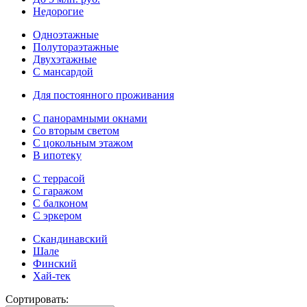
Недорогие
Одноэтажные
Полутораэтажные
Двухэтажные
С мансардой
Для постоянного проживания
С панорамными окнами
Со вторым светом
С цокольным этажом
В ипотеку
С террасой
С гаражом
С балконом
С эркером
Скандинавский
Шале
Финский
Хай-тек
Сортировать: