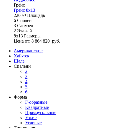
Грейс
Грейс 8x13
220 м²
Площадь
6
Спален
3
Санузел
2
Этажей
8х13
Размеры
Цена от:
8 864 820
руб.
Американские
Хай-тек
Шале
Спальни
2
3
4
5
6
Форма
Г-образные
Квадратные
Прямоугольные
Узкие
Угловые
Тип крыши