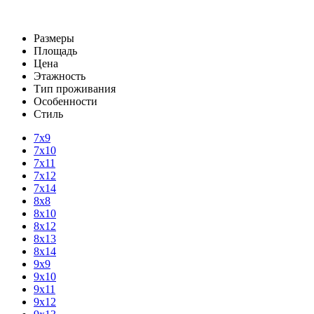
Размеры
Площадь
Цена
Этажность
Тип проживания
Особенности
Стиль
7х9
7х10
7х11
7х12
7х14
8х8
8х10
8х12
8х13
8х14
9х9
9х10
9х11
9х12