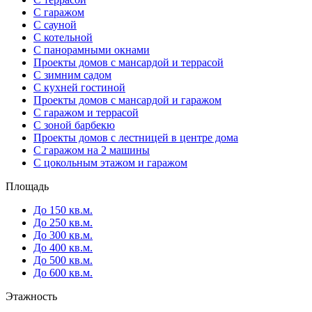
С гаражом
С сауной
С котельной
С панорамными окнами
Проекты домов с мансардой и террасой
С зимним садом
С кухней гостиной
Проекты домов с мансардой и гаражом
С гаражом и террасой
С зоной барбекю
Проекты домов с лестницей в центре дома
С гаражом на 2 машины
С цокольным этажом и гаражом
Площадь
До 150 кв.м.
До 250 кв.м.
До 300 кв.м.
До 400 кв.м.
До 500 кв.м.
До 600 кв.м.
Этажность