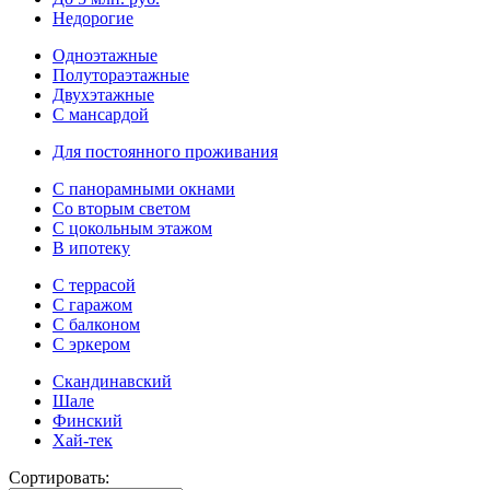
Недорогие
Одноэтажные
Полутораэтажные
Двухэтажные
С мансардой
Для постоянного проживания
С панорамными окнами
Со вторым светом
С цокольным этажом
В ипотеку
С террасой
С гаражом
С балконом
С эркером
Скандинавский
Шале
Финский
Хай-тек
Сортировать: