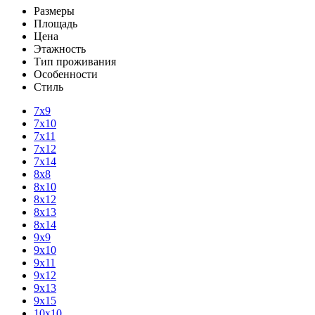
Размеры
Площадь
Цена
Этажность
Тип проживания
Особенности
Стиль
7х9
7х10
7х11
7х12
7х14
8х8
8х10
8х12
8х13
8х14
9х9
9х10
9х11
9х12
9х13
9х15
10х10