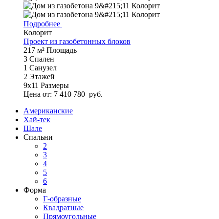
Подробнее
Колорит
Проект из газобетонных блоков
217 м²
Площадь
3
Спален
1
Санузел
2
Этажей
9х11
Размеры
Цена от:
7 410 780
руб.
Американские
Хай-тек
Шале
Спальни
2
3
4
5
6
Форма
Г-образные
Квадратные
Прямоугольные