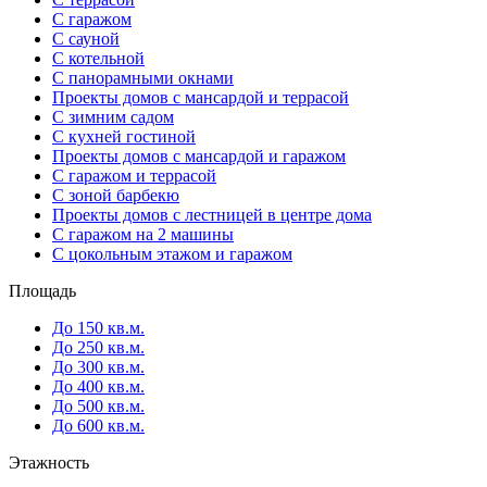
С гаражом
С сауной
С котельной
С панорамными окнами
Проекты домов с мансардой и террасой
С зимним садом
С кухней гостиной
Проекты домов с мансардой и гаражом
С гаражом и террасой
С зоной барбекю
Проекты домов с лестницей в центре дома
С гаражом на 2 машины
С цокольным этажом и гаражом
Площадь
До 150 кв.м.
До 250 кв.м.
До 300 кв.м.
До 400 кв.м.
До 500 кв.м.
До 600 кв.м.
Этажность