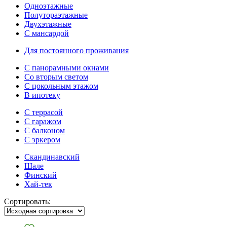
Одноэтажные
Полутораэтажные
Двухэтажные
С мансардой
Для постоянного проживания
С панорамными окнами
Со вторым светом
С цокольным этажом
В ипотеку
С террасой
С гаражом
С балконом
С эркером
Скандинавский
Шале
Финский
Хай-тек
Сортировать: