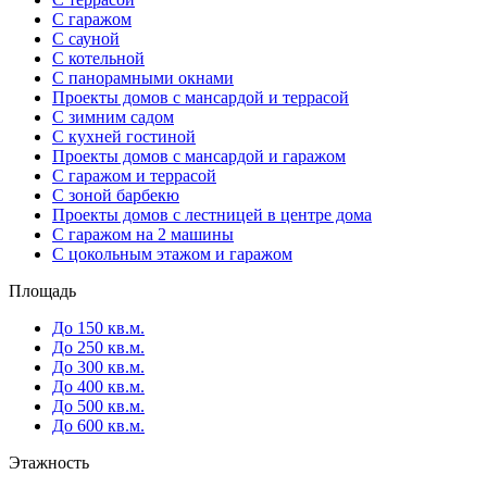
С гаражом
С сауной
С котельной
С панорамными окнами
Проекты домов с мансардой и террасой
С зимним садом
С кухней гостиной
Проекты домов с мансардой и гаражом
С гаражом и террасой
С зоной барбекю
Проекты домов с лестницей в центре дома
С гаражом на 2 машины
С цокольным этажом и гаражом
Площадь
До 150 кв.м.
До 250 кв.м.
До 300 кв.м.
До 400 кв.м.
До 500 кв.м.
До 600 кв.м.
Этажность