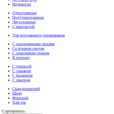
Недорогие
Одноэтажные
Полутораэтажные
Двухэтажные
С мансардой
Для постоянного проживания
С панорамными окнами
Со вторым светом
С цокольным этажом
В ипотеку
С террасой
С гаражом
С балконом
С эркером
Скандинавский
Шале
Финский
Хай-тек
Сортировать: