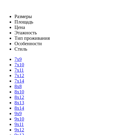
Размеры
Площадь
Цена
Этажность
Тип проживания
Особенности
Стиль
7х9
7х10
7х11
7х12
7х14
8х8
8х10
8х12
8х13
8х14
9х9
9х10
9х11
9х12