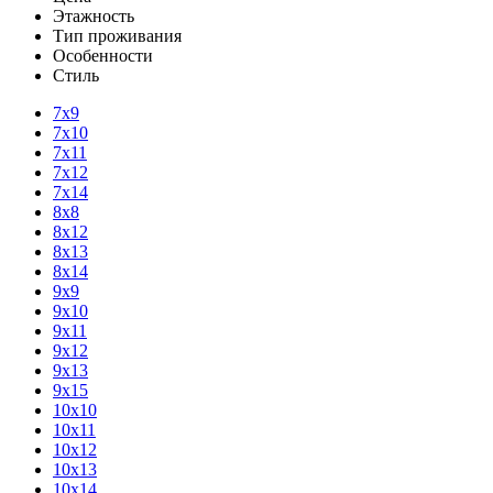
Этажность
Тип проживания
Особенности
Стиль
7х9
7х10
7х11
7х12
7х14
8х8
8х12
8х13
8х14
9х9
9х10
9х11
9х12
9х13
9х15
10х10
10х11
10х12
10х13
10х14