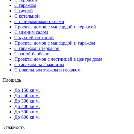
С гаражом
С сауной
С котельной
С панорамными окнами
Проекты домов с мансардой и террасой
С зимним садом
С кухней гостиной
Проекты домов с мансардой и гаражом
С гаражом и террасой
С зоной барбекю
Проекты домов с лестницей в центре дома
С гаражом на 2 машины
С цокольным этажом и гаражом
Площадь
До 150 кв.м.
До 250 кв.м.
До 300 кв.м.
До 400 кв.м.
До 500 кв.м.
До 600 кв.м.
Этажность