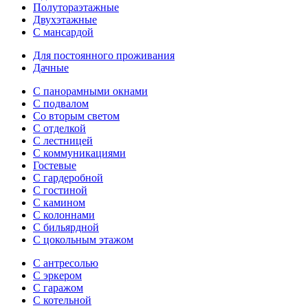
Полутораэтажные
Двухэтажные
С мансардой
Для постоянного проживания
Дачные
С панорамными окнами
С подвалом
Со вторым светом
С отделкой
С лестницей
С коммуникациями
Гостевые
С гардеробной
С гостиной
С камином
С колоннами
С бильярдной
С цокольным этажом
С антресолью
С эркером
С гаражом
С котельной