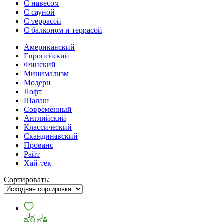
С навесом
С сауной
С террасой
С балконом и террасой
Американский
Европейский
Финский
Минимализм
Модерн
Лофт
Шалаш
Современный
Английский
Классический
Скандинавский
Прованс
Райт
Хай-тек
Сортировать: