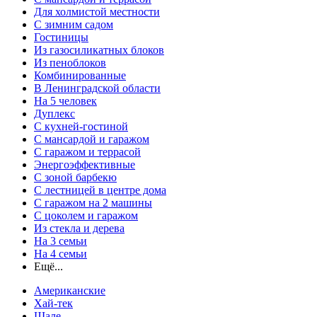
Для холмистой местности
С зимним садом
Гостиницы
Из газосиликатных блоков
Из пеноблоков
Комбинированные
В Ленинградской области
На 5 человек
Дуплекс
С кухней-гостиной
С мансардой и гаражом
С гаражом и террасой
Энергоэффективные
С зоной барбекю
С лестницей в центре дома
С гаражом на 2 машины
С цоколем и гаражом
Из стекла и дерева
На 3 семьи
На 4 семьи
Ещё...
Американские
Хай-тек
Шале