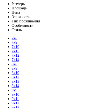
Размеры
Площадь
Цена
Этажность
Тип проживания
Особенности
Стиль
7х8
7х9
7х10
7х11
7х12
7х14
8х8
8х9
8х10
8х12
8х13
8х14
9х9
9х10
9х11
9х12
9х13