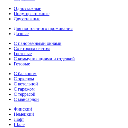
Одноэтажные
Полутораэтажные
Двухэтажные
Для постоянного проживания
Дачные
С панорамными окнами
Со вторым светом
Гостевые
С коммуникациями и отделкой
Готовые
С балконом
С эркером
С котельной
С гаражом
С террасой
С мансардой
Финский
Немецкий
Лофт
Шале