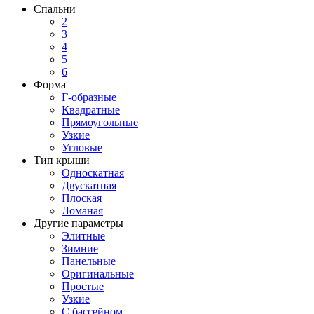
Спальни
2
3
4
5
6
Форма
Г-образные
Квадратные
Прямоугольные
Узкие
Угловые
Тип крыши
Односкатная
Двускатная
Плоская
Ломаная
Другие параметры
Элитные
Зимние
Панельные
Оригинальные
Простые
Узкие
С бассейном