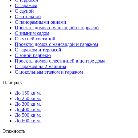
С гаражом
С сауной
С котельной
С панорамными окнами
Проекты домов с мансардой и террасой
С зимним садом
С кухней гостиной
Проекты домов с мансардой и гаражом
С гаражом и террасой
С зоной барбекю
Проекты домов с лестницей в центре дома
С гаражом на 2 машины
С цокольным этажом и гаражом
Площадь
До 150 кв.м.
До 250 кв.м.
До 300 кв.м.
До 400 кв.м.
До 500 кв.м.
До 600 кв.м.
Этажность