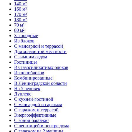
140 м²
160 м²
170 м²
180 м²
70 м²
80 м²
Загородные
Из блоков
С мансардой и террасой
Для холмистой местности
С зимним садом
Гостиницы
Из газосиликатных блоков
Из пеноблоков
Комбинированные
В Ленинградской области
На 5 человек
Дуплекс
С кухней-гостиной
С мансардой и гаражом
С гаражом и террасой
Энергоэффективные
С зоной барбекю
С лестницей в центре дома
С гаражом на 2 машины