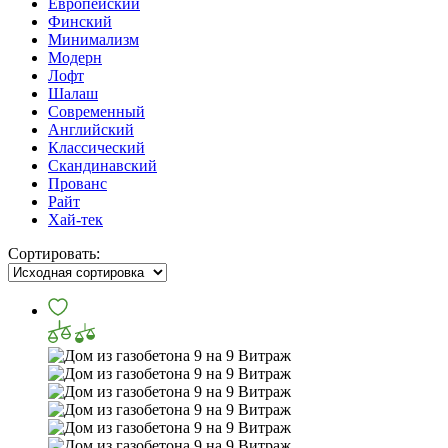
Европейский
Финский
Минимализм
Модерн
Лофт
Шалаш
Современный
Английский
Классический
Скандинавский
Прованс
Райт
Хай-тек
Сортировать: