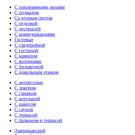
С панорамными окнами
С подвалом
Со вторым светом
С отделкой
С лестницей
С коммуникациями
Гостевые
С гардеробной
С гостиной
С камином
С колоннами
С бильярдной
С цокольным этажом
С антресолью
С эркером
С гаражом
С котельной
С навесом
С сауной
С террасой
С балконом и террасой
Американский