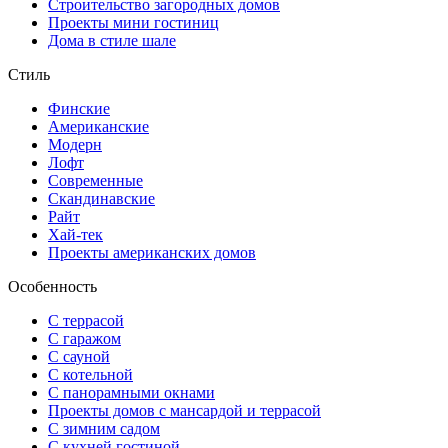
Строительство загородных домов
Проекты мини гостиниц
Дома в стиле шале
Стиль
Финские
Американские
Модерн
Лофт
Современные
Скандинавские
Райт
Хай-тек
Проекты американских домов
Особенность
С террасой
С гаражом
С сауной
С котельной
С панорамными окнами
Проекты домов с мансардой и террасой
С зимним садом
С кухней гостиной