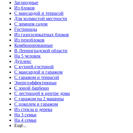
Загородные
Из блоков
С мансардой и террасой
Для холмистой местности
С зимним садом
Гостиницы
Из газосиликатных блоков
Из пеноблоков
Комбинированные
В Ленинградской области
На 5 человек
Дуплекс
С кухней-гостиной
С мансардой и гаражом
С гаражом и террасой
Энергоэффективные
С зоной барбекю
С лестницей в центре дома
С гаражом на 2 машины
С цоколем и гаражом
Из стекла и дерева
На 3 семьи
На 4 семьи
Ещё...