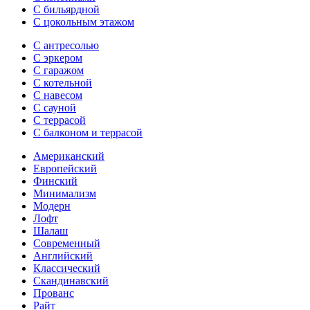
С бильярдной
С цокольным этажом
С антресолью
С эркером
С гаражом
С котельной
С навесом
С сауной
С террасой
С балконом и террасой
Американский
Европейский
Финский
Минимализм
Модерн
Лофт
Шалаш
Современный
Английский
Классический
Скандинавский
Прованс
Райт