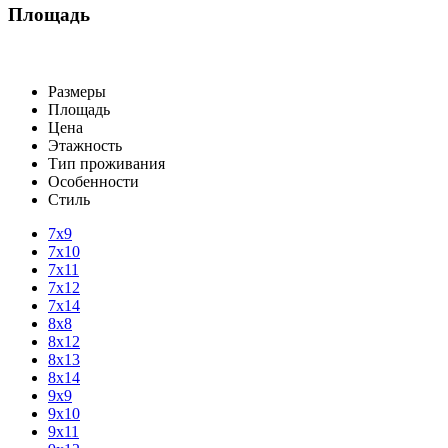
Площадь
Размеры
Площадь
Цена
Этажность
Тип проживания
Особенности
Стиль
7х9
7х10
7х11
7х12
7х14
8х8
8х12
8х13
8х14
9х9
9х10
9х11