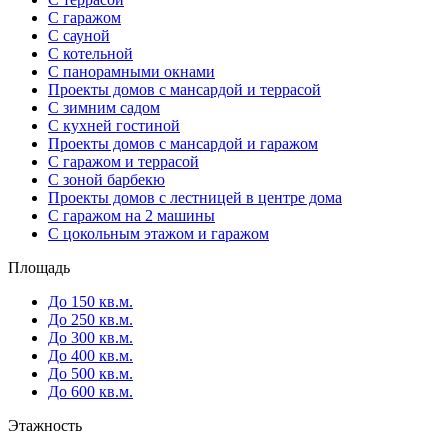
С гаражом
С сауной
С котельной
С панорамными окнами
Проекты домов с мансардой и террасой
С зимним садом
С кухней гостиной
Проекты домов с мансардой и гаражом
С гаражом и террасой
С зоной барбекю
Проекты домов с лестницей в центре дома
С гаражом на 2 машины
С цокольным этажом и гаражом
Площадь
До 150 кв.м.
До 250 кв.м.
До 300 кв.м.
До 400 кв.м.
До 500 кв.м.
До 600 кв.м.
Этажность