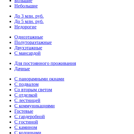
Большие
Небольшие
До 3 млн. руб.
До 5 млн. руб.
Недорогие
Одноэтажные
Полутораэтажные
Двухэтажные
С мансардой
Для постоянного проживания
Дачные
С панорамными окнами
С подвалом
Со вторым светом
С отделкой
С лестницей
С коммуникациями
Гостевые
С гардеробной
С гостиной
С камином
С колоннами