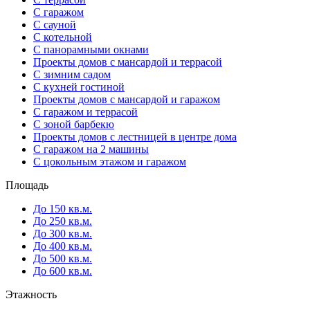
С гаражом
С сауной
С котельной
С панорамными окнами
Проекты домов с мансардой и террасой
С зимним садом
С кухней гостиной
Проекты домов с мансардой и гаражом
С гаражом и террасой
С зоной барбекю
Проекты домов с лестницей в центре дома
С гаражом на 2 машины
С цокольным этажом и гаражом
Площадь
До 150 кв.м.
До 250 кв.м.
До 300 кв.м.
До 400 кв.м.
До 500 кв.м.
До 600 кв.м.
Этажность