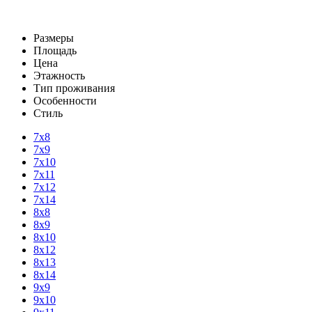
Размеры
Площадь
Цена
Этажность
Тип проживания
Особенности
Стиль
7х8
7х9
7х10
7х11
7х12
7х14
8х8
8х9
8х10
8х12
8х13
8х14
9х9
9х10