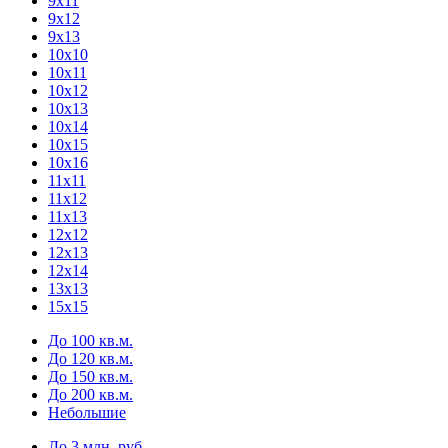
9х11
9х12
9х13
10х10
10х11
10х12
10х13
10х14
10х15
10х16
11х11
11х12
11х13
12х12
12х13
12х14
13х13
15х15
До 100 кв.м.
До 120 кв.м.
До 150 кв.м.
До 200 кв.м.
Небольшие
До 3 млн. руб.