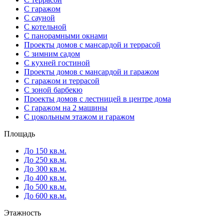
С гаражом
С сауной
С котельной
С панорамными окнами
Проекты домов с мансардой и террасой
С зимним садом
С кухней гостиной
Проекты домов с мансардой и гаражом
С гаражом и террасой
С зоной барбекю
Проекты домов с лестницей в центре дома
С гаражом на 2 машины
С цокольным этажом и гаражом
Площадь
До 150 кв.м.
До 250 кв.м.
До 300 кв.м.
До 400 кв.м.
До 500 кв.м.
До 600 кв.м.
Этажность