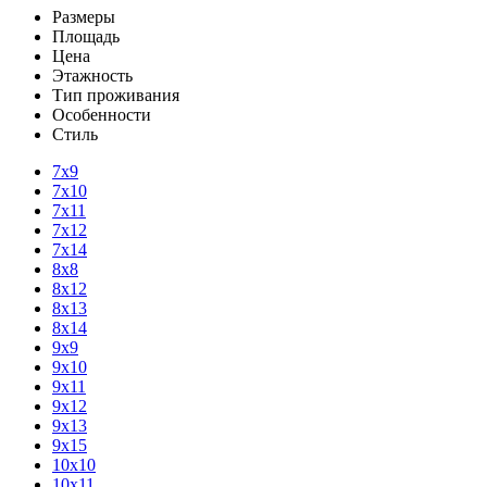
Размеры
Площадь
Цена
Этажность
Тип проживания
Особенности
Стиль
7х9
7х10
7х11
7х12
7х14
8х8
8х12
8х13
8х14
9х9
9х10
9х11
9х12
9х13
9х15
10х10
10х11