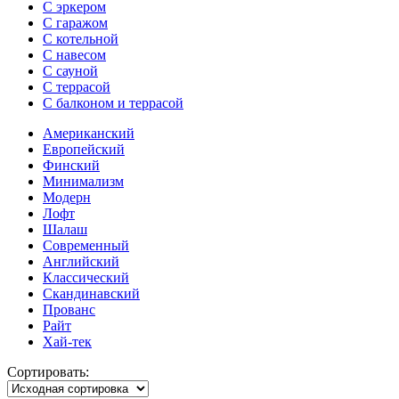
С эркером
С гаражом
С котельной
С навесом
С сауной
С террасой
С балконом и террасой
Американский
Европейский
Финский
Минимализм
Модерн
Лофт
Шалаш
Современный
Английский
Классический
Скандинавский
Прованс
Райт
Хай-тек
Сортировать: