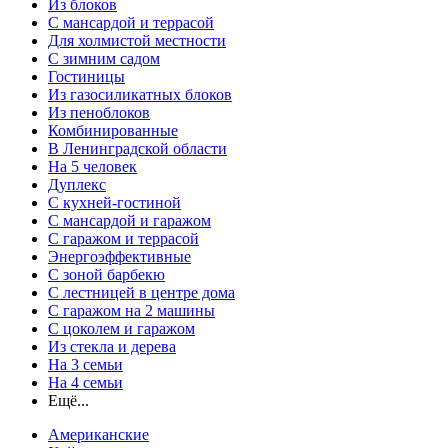
Из блоков
С мансардой и террасой
Для холмистой местности
С зимним садом
Гостиницы
Из газосиликатных блоков
Из пеноблоков
Комбинированные
В Ленинградской области
На 5 человек
Дуплекс
С кухней-гостиной
С мансардой и гаражом
С гаражом и террасой
Энергоэффективные
С зоной барбекю
С лестницей в центре дома
С гаражом на 2 машины
С цоколем и гаражом
Из стекла и дерева
На 3 семьи
На 4 семьи
Ещё...
Американские