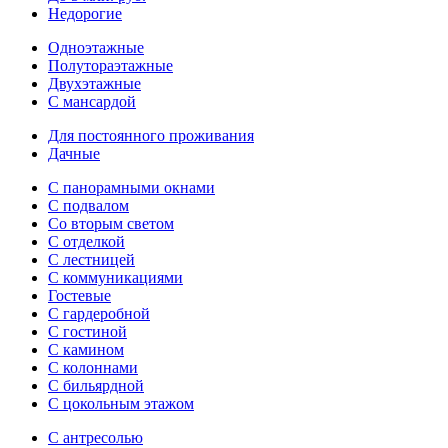
Недорогие
Одноэтажные
Полутораэтажные
Двухэтажные
С мансардой
Для постоянного проживания
Дачные
С панорамными окнами
С подвалом
Со вторым светом
С отделкой
С лестницей
С коммуникациями
Гостевые
С гардеробной
С гостиной
С камином
С колоннами
С бильярдной
С цокольным этажом
С антресолью