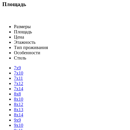
Площадь
Размеры
Площадь
Цена
Этажность
Тип проживания
Особенности
Стиль
7х9
7х10
7х11
7х12
7х14
8х8
8х10
8х12
8х13
8х14
9х9
9х10