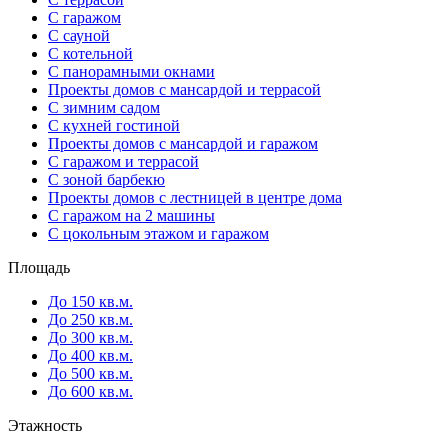
С гаражом
С сауной
С котельной
С панорамными окнами
Проекты домов с мансардой и террасой
С зимним садом
С кухней гостиной
Проекты домов с мансардой и гаражом
С гаражом и террасой
С зоной барбекю
Проекты домов с лестницей в центре дома
С гаражом на 2 машины
С цокольным этажом и гаражом
Площадь
До 150 кв.м.
До 250 кв.м.
До 300 кв.м.
До 400 кв.м.
До 500 кв.м.
До 600 кв.м.
Этажность