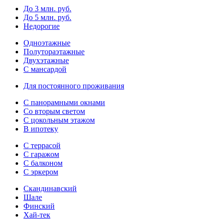
До 3 млн. руб.
До 5 млн. руб.
Недорогие
Одноэтажные
Полутораэтажные
Двухэтажные
С мансардой
Для постоянного проживания
С панорамными окнами
Со вторым светом
С цокольным этажом
В ипотеку
С террасой
С гаражом
С балконом
С эркером
Скандинавский
Шале
Финский
Хай-тек