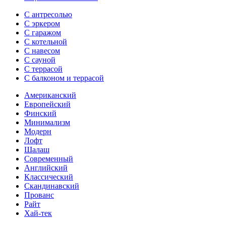
С антресолью
С эркером
С гаражом
С котельной
С навесом
С сауной
С террасой
С балконом и террасой
Американский
Европейский
Финский
Минимализм
Модерн
Лофт
Шалаш
Современный
Английский
Классический
Скандинавский
Прованс
Райт
Хай-тек