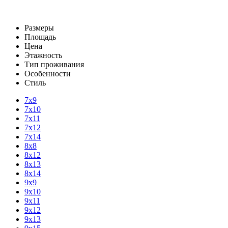
Размеры
Площадь
Цена
Этажность
Тип проживания
Особенности
Стиль
7х9
7х10
7х11
7х12
7х14
8х8
8х12
8х13
8х14
9х9
9х10
9х11
9х12
9х13