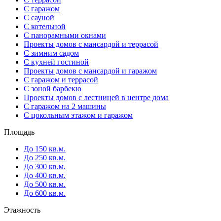
С гаражом
С сауной
С котельной
С панорамными окнами
Проекты домов с мансардой и террасой
С зимним садом
С кухней гостиной
Проекты домов с мансардой и гаражом
С гаражом и террасой
С зоной барбекю
Проекты домов с лестницей в центре дома
С гаражом на 2 машины
С цокольным этажом и гаражом
Площадь
До 150 кв.м.
До 250 кв.м.
До 300 кв.м.
До 400 кв.м.
До 500 кв.м.
До 600 кв.м.
Этажность