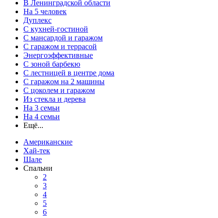
В Ленинградской области
На 5 человек
Дуплекс
С кухней-гостиной
С мансардой и гаражом
С гаражом и террасой
Энергоэффективные
С зоной барбекю
С лестницей в центре дома
С гаражом на 2 машины
С цоколем и гаражом
Из стекла и дерева
На 3 семьи
На 4 семьи
Ещё...
Американские
Хай-тек
Шале
Спальни
2
3
4
5
6