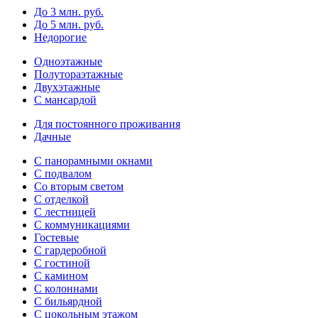
До 3 млн. руб.
До 5 млн. руб.
Недорогие
Одноэтажные
Полутораэтажные
Двухэтажные
С мансардой
Для постоянного проживания
Дачные
С панорамными окнами
С подвалом
Со вторым светом
С отделкой
С лестницей
С коммуникациями
Гостевые
С гардеробной
С гостиной
С камином
С колоннами
С бильярдной
С цокольным этажом