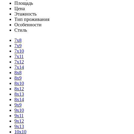
Площадь
Цена
Этажность
Тип проживания
Особенности
Стиль
7х8
7х9
7х10
7х11
7х12
7х14
8х8
8х9
8х10
8х12
8х13
8х14
9х9
9х10
9х11
9х12
9х13
10х10