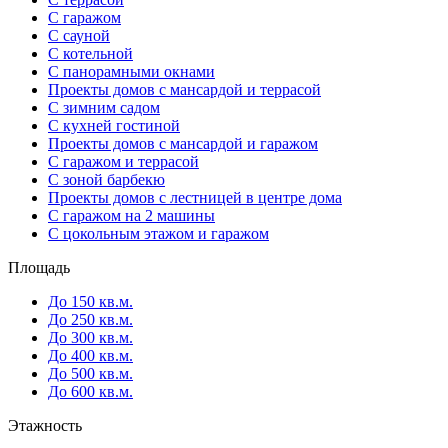
С гаражом
С сауной
С котельной
С панорамными окнами
Проекты домов с мансардой и террасой
С зимним садом
С кухней гостиной
Проекты домов с мансардой и гаражом
С гаражом и террасой
С зоной барбекю
Проекты домов с лестницей в центре дома
С гаражом на 2 машины
С цокольным этажом и гаражом
Площадь
До 150 кв.м.
До 250 кв.м.
До 300 кв.м.
До 400 кв.м.
До 500 кв.м.
До 600 кв.м.
Этажность