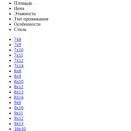
Площадь
Цена
Этажность
Тип проживания
Особенности
Стиль
7х8
7х9
7х10
7х11
7х12
7х14
8х8
8х9
8х10
8х12
8х13
8х14
9х9
9х10
9х11
9х12
9х13
10х10