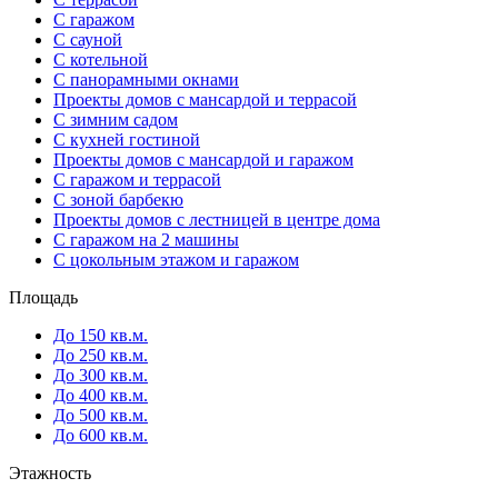
С гаражом
С сауной
С котельной
С панорамными окнами
Проекты домов с мансардой и террасой
С зимним садом
С кухней гостиной
Проекты домов с мансардой и гаражом
С гаражом и террасой
С зоной барбекю
Проекты домов с лестницей в центре дома
С гаражом на 2 машины
С цокольным этажом и гаражом
Площадь
До 150 кв.м.
До 250 кв.м.
До 300 кв.м.
До 400 кв.м.
До 500 кв.м.
До 600 кв.м.
Этажность