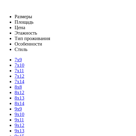
Размеры
Площадь
Цена
Этажность
Тип проживания
Особенности
Стиль
7х9
7х10
7х11
7х12
7х14
8х8
8х12
8х13
8х14
9х9
9х10
9х11
9х12
9х13