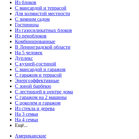
Из блоков
С мансардой и террасой
Для холмистой местности
С зимним садом
Гостиницы
Из газосиликатных блоков
Из пеноблоков
Комбинированные
В Ленинградской области
На 5 человек
Дуплекс
С кухней-гостиной
С мансардой и гаражом
С гаражом и террасой
Энергоэффективные
С зоной барбекю
С лестницей в центре дома
С гаражом на 2 машины
С цоколем и гаражом
Из стекла и дерева
На 3 семьи
На 4 семьи
Ещё...
Американские