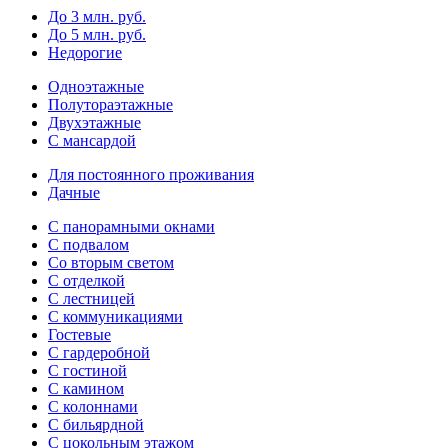
До 3 млн. руб.
До 5 млн. руб.
Недорогие
Одноэтажные
Полутораэтажные
Двухэтажные
С мансардой
Для постоянного проживания
Дачные
С панорамными окнами
С подвалом
Со вторым светом
С отделкой
С лестницей
С коммуникациями
Гостевые
С гардеробной
С гостиной
С камином
С колоннами
С бильярдной
С цокольным этажом