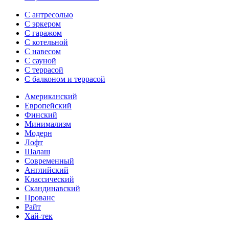
С антресолью
С эркером
С гаражом
С котельной
С навесом
С сауной
С террасой
С балконом и террасой
Американский
Европейский
Финский
Минимализм
Модерн
Лофт
Шалаш
Современный
Английский
Классический
Скандинавский
Прованс
Райт
Хай-тек