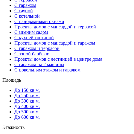
С гаражом
С сауной
С котельной
С панорамными окнами
Проекты домов с мансардой и террасой
С зимним садом
С кухней гостиной
Проекты домов с мансардой и гаражом
С гаражом и террасой
С зоной барбекю
Проекты домов с лестницей в центре дома
С гаражом на 2 машины
С цокольным этажом и гаражом
Площадь
До 150 кв.м.
До 250 кв.м.
До 300 кв.м.
До 400 кв.м.
До 500 кв.м.
До 600 кв.м.
Этажность